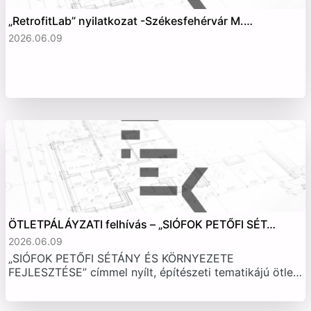
„RetrofitLab” nyilatkozat -Székesfehérvár M.…
2026.06.09
ÖTLETPÁLÁYZATI felhívás – „SIÓFOK PETŐFI SÉT…
2026.06.09
„SIÓFOK PETŐFI SÉTÁNY ÉS KÖRNYEZETE
FEJLESZTÉSE” címmel nyílt, építészeti tematikájú ötle…