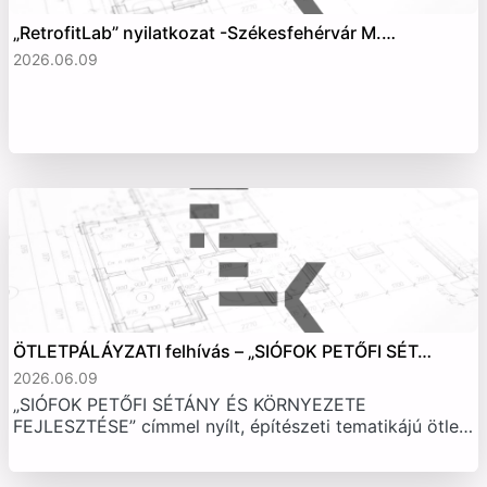
„RetrofitLab” nyilatkozat -Székesfehérvár M.…
2026.06.09
ÖTLETPÁLÁYZATI felhívás – „SIÓFOK PETŐFI SÉT…
2026.06.09
„SIÓFOK PETŐFI SÉTÁNY ÉS KÖRNYEZETE
FEJLESZTÉSE” címmel nyílt, építészeti tematikájú ötle…