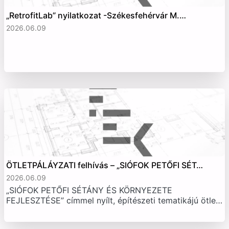
„RetrofitLab” nyilatkozat -Székesfehérvár M.…
2026.06.09
ÖTLETPÁLÁYZATI felhívás – „SIÓFOK PETŐFI SÉT…
2026.06.09
„SIÓFOK PETŐFI SÉTÁNY ÉS KÖRNYEZETE
FEJLESZTÉSE” címmel nyílt, építészeti tematikájú ötle…