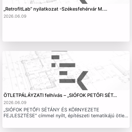
„RetrofitLab” nyilatkozat -Székesfehérvár M.…
2026.06.09
ÖTLETPÁLÁYZATI felhívás – „SIÓFOK PETŐFI SÉT…
2026.06.09
„SIÓFOK PETŐFI SÉTÁNY ÉS KÖRNYEZETE
FEJLESZTÉSE” címmel nyílt, építészeti tematikájú ötle…