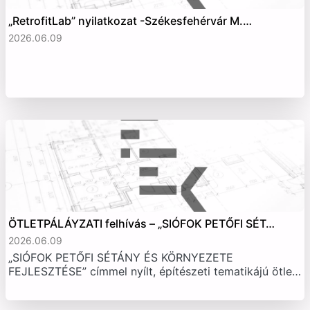
„RetrofitLab” nyilatkozat -Székesfehérvár M.…
2026.06.09
ÖTLETPÁLÁYZATI felhívás – „SIÓFOK PETŐFI SÉT…
2026.06.09
„SIÓFOK PETŐFI SÉTÁNY ÉS KÖRNYEZETE
FEJLESZTÉSE” címmel nyílt, építészeti tematikájú ötle…