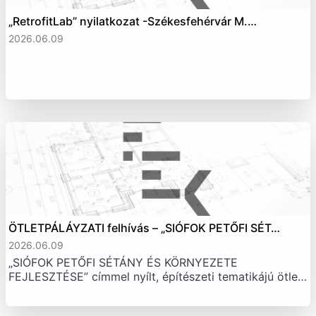
„RetrofitLab” nyilatkozat -Székesfehérvár M.…
2026.06.09
ÖTLETPÁLÁYZATI felhívás – „SIÓFOK PETŐFI SÉT…
2026.06.09
„SIÓFOK PETŐFI SÉTÁNY ÉS KÖRNYEZETE
FEJLESZTÉSE” címmel nyílt, építészeti tematikájú ötle…