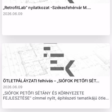
„RetrofitLab” nyilatkozat -Székesfehérvár M.…
2026.06.09
ÖTLETPÁLÁYZATI felhívás – „SIÓFOK PETŐFI SÉT…
2026.06.09
„SIÓFOK PETŐFI SÉTÁNY ÉS KÖRNYEZETE
FEJLESZTÉSE” címmel nyílt, építészeti tematikájú ötle…