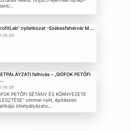
oztatás nélkül. https://fejermek.hu/wp-
tent/…
trofitLab” nyilatkozat -Székesfehérvár M.…
6.06.09
ETPÁLÁYZATI felhívás – „SIÓFOK PETŐFI
T…
6.06.09
ÓFOK PETŐFI SÉTÁNY ÉS KÖRNYEZETE
LESZTÉSE” címmel nyílt, építészeti
atikájú ötletpályázato…