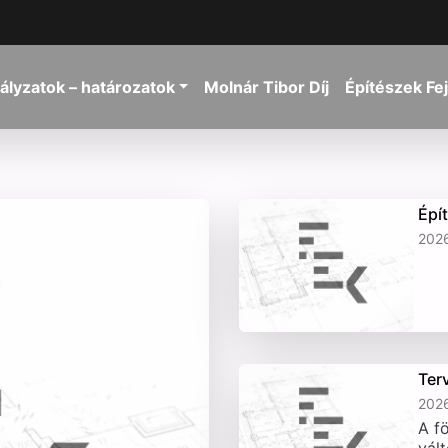
ályzatok – határozatok
Molnár Tibor Díj
Építészek Fe
Épí
2026
Ter
2026
A fö