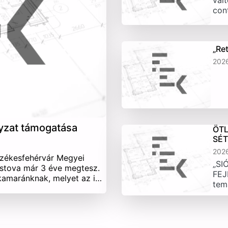
vált
con
„Re
202
yzat támogatása
ÖTL
SÉ
202
Székesfehérvár Megyei
„SI
stova már 3 éve megtesz.
FEJ
 kamaránknak, melyet az i…
tem