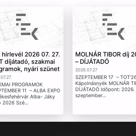
 hírlevél 2026 07. 27.
MOLNÁR TIBOR díj 2
T díjátadó, szakmai
– DÍJÁTADÓ
gramok, nyári szünet
2026.07.27
SZEPTEMBER 17 – TOT’26
07.27
Kápolnásnyék MOLNÁR T
KMAI PROGRAMOK
DÍJÁTADÓ Időpont: 2026.
PTEMBER 11 – ALBA EXPO
szeptember...
ékesfehérvár Alba- Jáky
 2026 Szé...