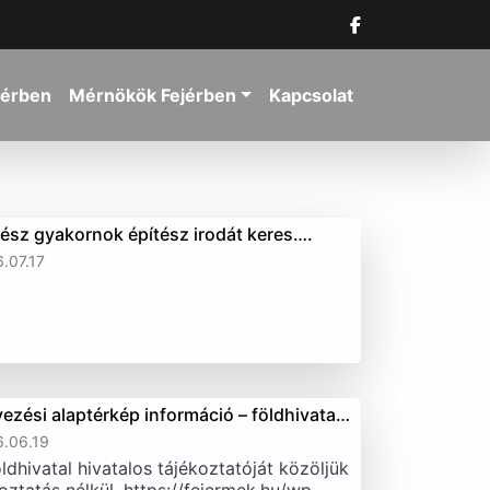
jérben
Mérnökök Fejérben
Kapcsolat
tész gyakornok építész irodát keres….
.07.17
vezési alaptérkép információ – földhivata…
.06.19
ldhivatal hivatalos tájékoztatóját közöljük