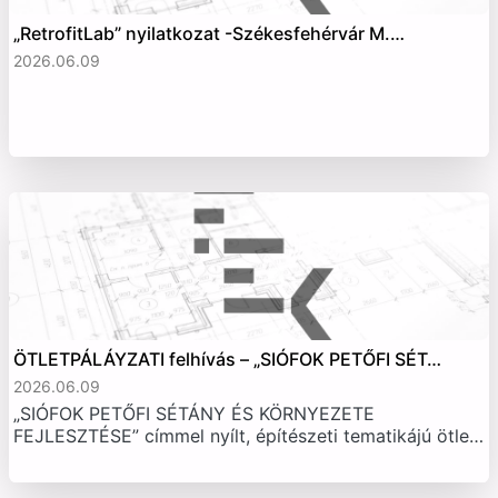
„RetrofitLab” nyilatkozat -Székesfehérvár M.…
2026.06.09
ÖTLETPÁLÁYZATI felhívás – „SIÓFOK PETŐFI SÉT…
2026.06.09
„SIÓFOK PETŐFI SÉTÁNY ÉS KÖRNYEZETE
FEJLESZTÉSE” címmel nyílt, építészeti tematikájú ötle…