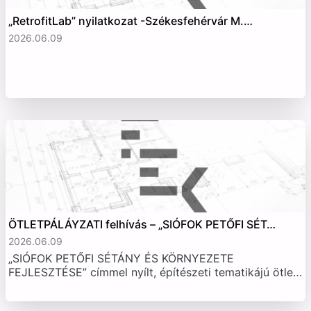
„RetrofitLab” nyilatkozat -Székesfehérvár M.…
2026.06.09
ÖTLETPÁLÁYZATI felhívás – „SIÓFOK PETŐFI SÉT…
2026.06.09
„SIÓFOK PETŐFI SÉTÁNY ÉS KÖRNYEZETE
FEJLESZTÉSE” címmel nyílt, építészeti tematikájú ötle…