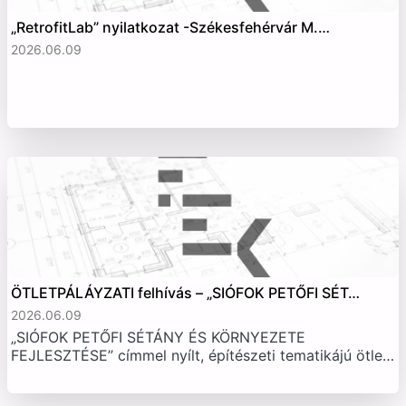
„RetrofitLab” nyilatkozat -Székesfehérvár M.…
2026.06.09
ÖTLETPÁLÁYZATI felhívás – „SIÓFOK PETŐFI SÉT…
2026.06.09
„SIÓFOK PETŐFI SÉTÁNY ÉS KÖRNYEZETE
FEJLESZTÉSE” címmel nyílt, építészeti tematikájú ötle…