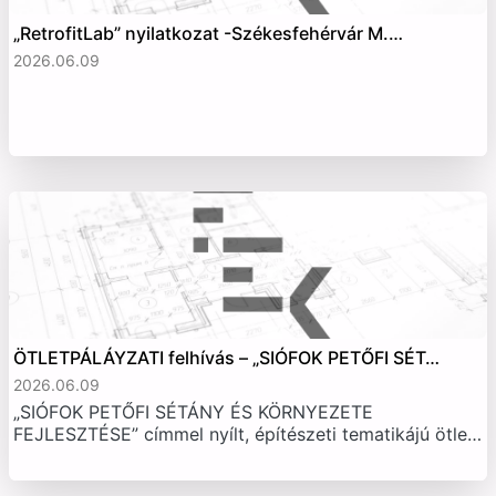
„RetrofitLab” nyilatkozat -Székesfehérvár M.…
2026.06.09
ÖTLETPÁLÁYZATI felhívás – „SIÓFOK PETŐFI SÉT…
2026.06.09
„SIÓFOK PETŐFI SÉTÁNY ÉS KÖRNYEZETE
FEJLESZTÉSE” címmel nyílt, építészeti tematikájú ötle…