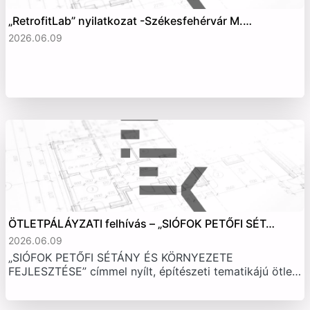
„RetrofitLab” nyilatkozat -Székesfehérvár M.…
2026.06.09
ÖTLETPÁLÁYZATI felhívás – „SIÓFOK PETŐFI SÉT…
2026.06.09
„SIÓFOK PETŐFI SÉTÁNY ÉS KÖRNYEZETE
FEJLESZTÉSE” címmel nyílt, építészeti tematikájú ötle…