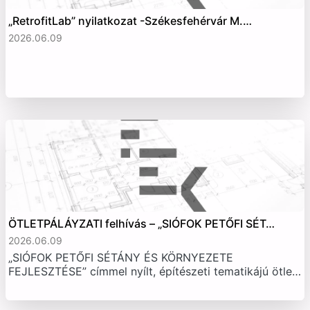
„RetrofitLab” nyilatkozat -Székesfehérvár M.…
2026.06.09
ÖTLETPÁLÁYZATI felhívás – „SIÓFOK PETŐFI SÉT…
2026.06.09
„SIÓFOK PETŐFI SÉTÁNY ÉS KÖRNYEZETE
FEJLESZTÉSE” címmel nyílt, építészeti tematikájú ötle…