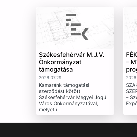
Székesfehérvár M.J.V.
FÉK
Önkormányzat
– M
támogatása
pro
2026.07.29
2026.
Kamaránk támogatási
SZA
szerződést kötött
SZE
Székesfehérvár Megyei Jogú
– Sz
Város Önkormányzatával,
Expó
melyet i...