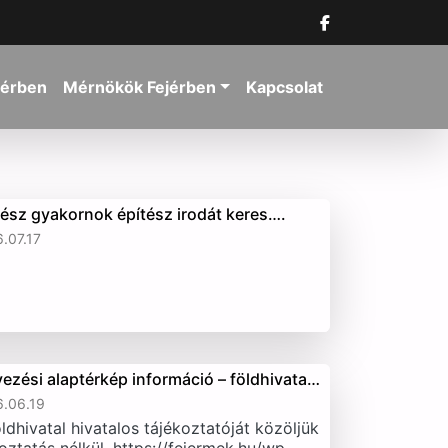
jérben
Mérnökök Fejérben
Kapcsolat
tész gyakornok építész irodát keres….
.07.17
vezési alaptérkép információ – földhivata…
.06.19
ldhivatal hivatalos tájékoztatóját közöljük