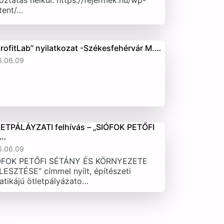
oztatás nélkül. https://fejermek.hu/wp-
tent/…
trofitLab” nyilatkozat -Székesfehérvár M.…
6.06.09
ETPÁLÁYZATI felhívás – „SIÓFOK PETŐFI
T…
6.06.09
ÓFOK PETŐFI SÉTÁNY ÉS KÖRNYEZETE
LESZTÉSE” címmel nyílt, építészeti
atikájú ötletpályázato…