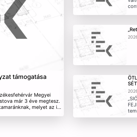
vált
con
„Re
202
yzat támogatása
ÖTL
SÉ
202
Székesfehérvár Megyei
„SI
stova már 3 éve megtesz.
FEJ
 kamaránknak, melyet az i…
tem