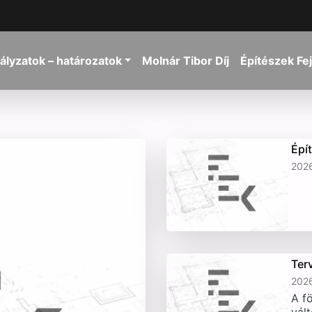
ályzatok – határozatok
Molnár Tibor Díj
Építészek Fe
Épí
2026
Ter
2026
A fö