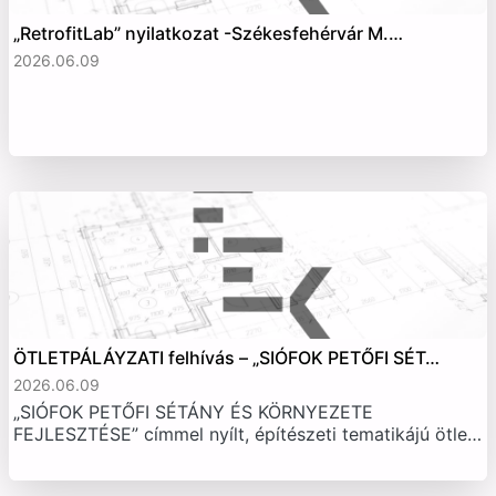
„RetrofitLab” nyilatkozat -Székesfehérvár M.…
2026.06.09
ÖTLETPÁLÁYZATI felhívás – „SIÓFOK PETŐFI SÉT…
2026.06.09
„SIÓFOK PETŐFI SÉTÁNY ÉS KÖRNYEZETE
FEJLESZTÉSE” címmel nyílt, építészeti tematikájú ötle…