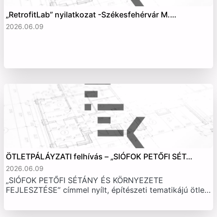
„RetrofitLab” nyilatkozat -Székesfehérvár M.…
2026.06.09
ÖTLETPÁLÁYZATI felhívás – „SIÓFOK PETŐFI SÉT…
2026.06.09
„SIÓFOK PETŐFI SÉTÁNY ÉS KÖRNYEZETE
FEJLESZTÉSE” címmel nyílt, építészeti tematikájú ötle…