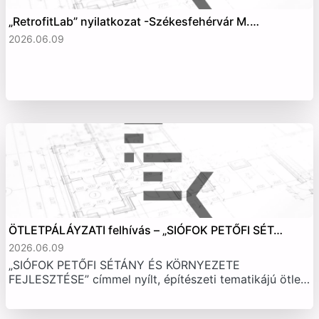
„RetrofitLab” nyilatkozat -Székesfehérvár M.…
2026.06.09
ÖTLETPÁLÁYZATI felhívás – „SIÓFOK PETŐFI SÉT…
2026.06.09
„SIÓFOK PETŐFI SÉTÁNY ÉS KÖRNYEZETE
FEJLESZTÉSE” címmel nyílt, építészeti tematikájú ötle…