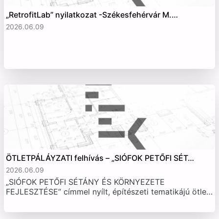
„RetrofitLab” nyilatkozat -Székesfehérvár M.…
2026.06.09
ÖTLETPÁLÁYZATI felhívás – „SIÓFOK PETŐFI SÉT…
2026.06.09
„SIÓFOK PETŐFI SÉTÁNY ÉS KÖRNYEZETE
FEJLESZTÉSE” címmel nyílt, építészeti tematikájú ötle…