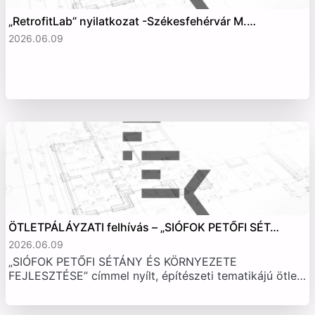
„RetrofitLab” nyilatkozat -Székesfehérvár M.…
2026.06.09
ÖTLETPÁLÁYZATI felhívás – „SIÓFOK PETŐFI SÉT…
2026.06.09
„SIÓFOK PETŐFI SÉTÁNY ÉS KÖRNYEZETE
FEJLESZTÉSE” címmel nyílt, építészeti tematikájú ötle…