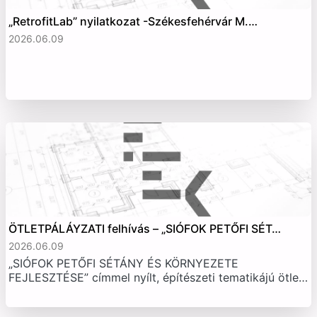
„RetrofitLab” nyilatkozat -Székesfehérvár M.…
2026.06.09
ÖTLETPÁLÁYZATI felhívás – „SIÓFOK PETŐFI SÉT…
2026.06.09
„SIÓFOK PETŐFI SÉTÁNY ÉS KÖRNYEZETE
FEJLESZTÉSE” címmel nyílt, építészeti tematikájú ötle…