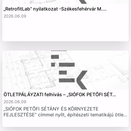
„RetrofitLab” nyilatkozat -Székesfehérvár M.…
2026.06.09
ÖTLETPÁLÁYZATI felhívás – „SIÓFOK PETŐFI SÉT…
2026.06.09
„SIÓFOK PETŐFI SÉTÁNY ÉS KÖRNYEZETE
FEJLESZTÉSE” címmel nyílt, építészeti tematikájú ötle…