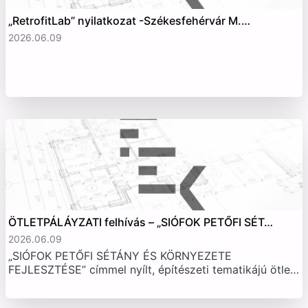
„RetrofitLab” nyilatkozat -Székesfehérvár M.…
2026.06.09
ÖTLETPÁLÁYZATI felhívás – „SIÓFOK PETŐFI SÉT…
2026.06.09
„SIÓFOK PETŐFI SÉTÁNY ÉS KÖRNYEZETE
FEJLESZTÉSE” címmel nyílt, építészeti tematikájú ötle…