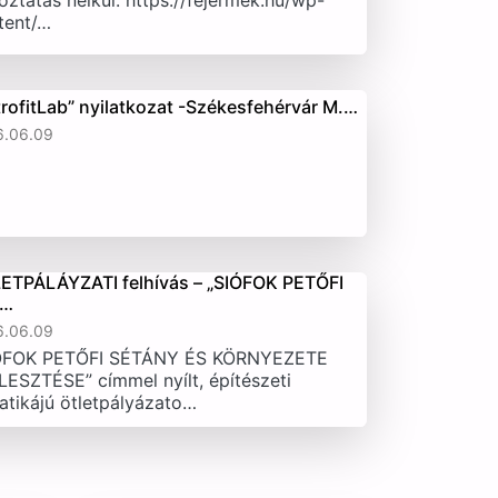
oztatás nélkül. https://fejermek.hu/wp-
tent/…
trofitLab” nyilatkozat -Székesfehérvár M.…
6.06.09
ETPÁLÁYZATI felhívás – „SIÓFOK PETŐFI
T…
6.06.09
ÓFOK PETŐFI SÉTÁNY ÉS KÖRNYEZETE
LESZTÉSE” címmel nyílt, építészeti
atikájú ötletpályázato…