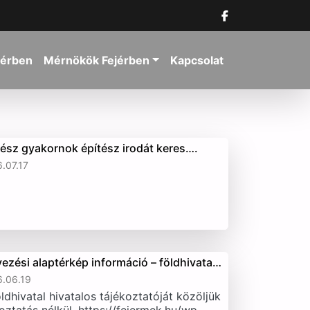
jérben
Mérnökök Fejérben
Kapcsolat
tész gyakornok építész irodát keres….
.07.17
vezési alaptérkép információ – földhivata…
.06.19
ldhivatal hivatalos tájékoztatóját közöljük