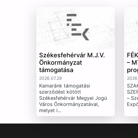
Székesfehérvár M.J.V.
FÉK
Önkormányzat
– M
támogatása
pro
2026.07.29
2026.
Kamaránk támogatási
SZA
szerződést kötött
SZE
Székesfehérvár Megyei Jogú
– Sz
Város Önkormányzatával,
Expó
melyet i...