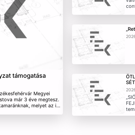
vált
con
„Re
202
yzat támogatása
ÖTL
SÉ
202
Székesfehérvár Megyei
„SI
stova már 3 éve megtesz.
FEJ
 kamaránknak, melyet az i…
tem