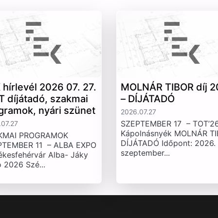
 hírlevél 2026 07. 27.
MOLNÁR TIBOR díj 2
T díjátadó, szakmai
– DÍJÁTADÓ
gramok, nyári szünet
2026.07.27
SZEPTEMBER 17 – TOT’26
07.27
Kápolnásnyék MOLNÁR T
KMAI PROGRAMOK
DÍJÁTADÓ Időpont: 2026.
PTEMBER 11 – ALBA EXPO
szeptember...
ékesfehérvár Alba- Jáky
 2026 Szé...