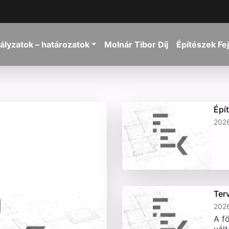
ályzatok – határozatok
Molnár Tibor Díj
Építészek Fe
Épí
2026
Ter
2026
A fö