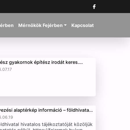
jérben
Mérnökök Fejérben
Kapcsolat
tész gyakornok építész irodát keres….
.07.17
vezési alaptérkép információ – földhivata…
.06.19
ldhivatal hivatalos tájékoztatóját közöljük