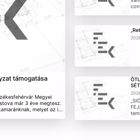
vált
con
„Re
202
yzat támogatása
ÖTL
SÉ
202
Székesfehérvár Megyei
„SI
stova már 3 éve megtesz.
FEJ
 kamaránknak, melyet az i…
tem