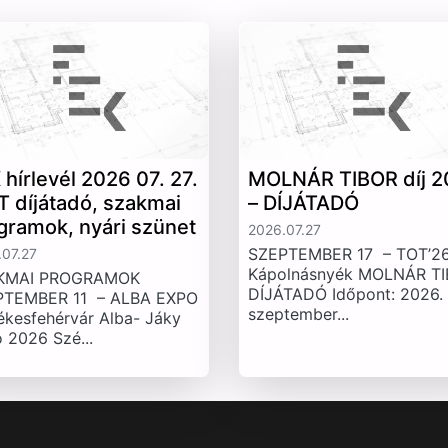
 hírlevél 2026 07. 27.
MOLNÁR TIBOR díj 2
T díjátadó, szakmai
– DÍJÁTADÓ
gramok, nyári szünet
2026.07.27
SZEPTEMBER 17 – TOT’26
07.27
Kápolnásnyék MOLNÁR T
KMAI PROGRAMOK
DÍJÁTADÓ Időpont: 2026.
PTEMBER 11 – ALBA EXPO
szeptember...
ékesfehérvár Alba- Jáky
 2026 Szé...