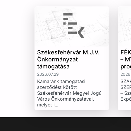
Székesfehérvár M.J.V.
FÉK
Önkormányzat
– M
támogatása
pro
2026.07.29
2026.
Kamaránk támogatási
SZA
szerződést kötött
SZE
Székesfehérvár Megyei Jogú
– Sz
Város Önkormányzatával,
Expó
melyet i...