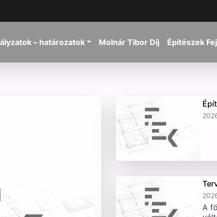
ályzatok – határozatok
Molnár Tibor Díj
Építészek Fe
Épí
2026
Ter
2026
A fö