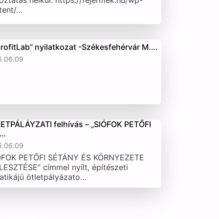
oztatás nélkül. https://fejermek.hu/wp-
tent/…
trofitLab” nyilatkozat -Székesfehérvár M.…
6.06.09
ETPÁLÁYZATI felhívás – „SIÓFOK PETŐFI
T…
6.06.09
ÓFOK PETŐFI SÉTÁNY ÉS KÖRNYEZETE
LESZTÉSE” címmel nyílt, építészeti
atikájú ötletpályázato…