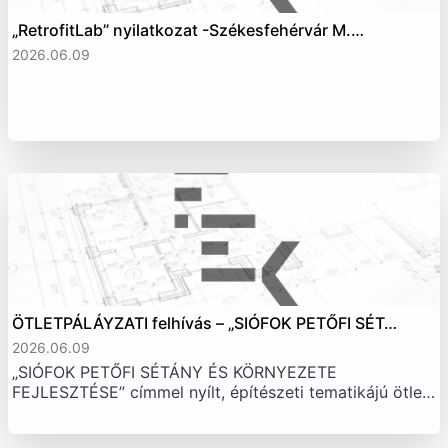
„RetrofitLab” nyilatkozat -Székesfehérvár M.…
2026.06.09
ÖTLETPÁLÁYZATI felhívás – „SIÓFOK PETŐFI SÉT…
2026.06.09
„SIÓFOK PETŐFI SÉTÁNY ÉS KÖRNYEZETE
FEJLESZTÉSE” címmel nyílt, építészeti tematikájú ötle…