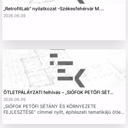
„RetrofitLab” nyilatkozat -Székesfehérvár M.…
2026.06.09
ÖTLETPÁLÁYZATI felhívás – „SIÓFOK PETŐFI SÉT…
2026.06.09
„SIÓFOK PETŐFI SÉTÁNY ÉS KÖRNYEZETE
FEJLESZTÉSE” címmel nyílt, építészeti tematikájú ötle…