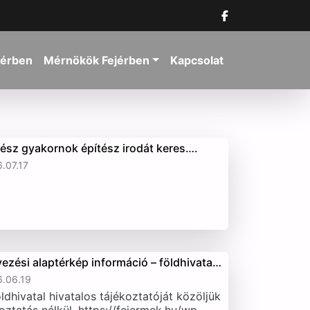
jérben
Mérnökök Fejérben
Kapcsolat
tész gyakornok építész irodát keres….
.07.17
vezési alaptérkép információ – földhivata…
.06.19
ldhivatal hivatalos tájékoztatóját közöljük