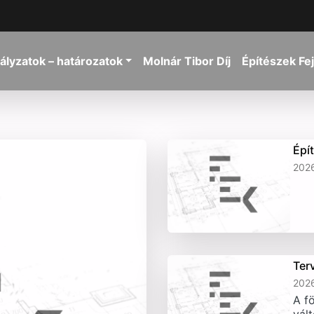
ályzatok – határozatok
Molnár Tibor Díj
Építészek Fe
Épí
2026
Ter
2026
A fö