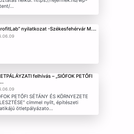
oztatás nélkül. https://fejermek.hu/wp-
tent/…
trofitLab” nyilatkozat -Székesfehérvár M.…
6.06.09
ETPÁLÁYZATI felhívás – „SIÓFOK PETŐFI
T…
6.06.09
ÓFOK PETŐFI SÉTÁNY ÉS KÖRNYEZETE
LESZTÉSE” címmel nyílt, építészeti
atikájú ötletpályázato…