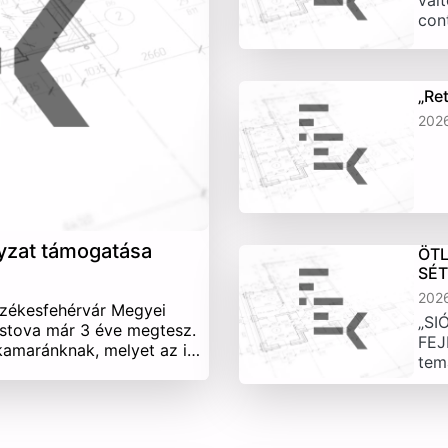
vált
con
„Re
202
yzat támogatása
ÖTL
SÉ
202
Székesfehérvár Megyei
„SI
stova már 3 éve megtesz.
FEJ
 kamaránknak, melyet az i…
tem