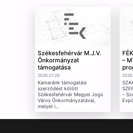
Székesfehérvár M.J.V.
FÉK
Önkormányzat
– M
támogatása
pro
2026.07.29
2026.
Kamaránk támogatási
SZA
szerződést kötött
SZE
Székesfehérvár Megyei Jogú
– Sz
Város Önkormányzatával,
Expó
melyet i...