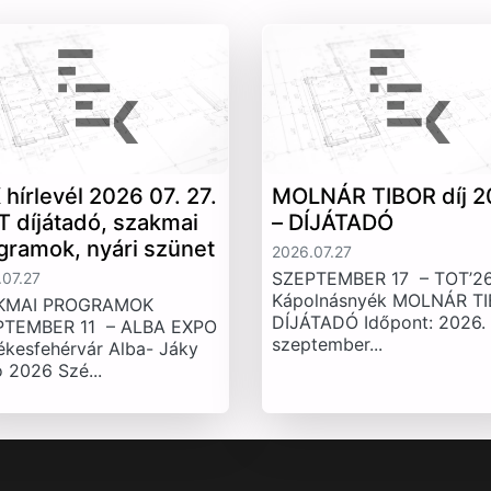
 hírlevél 2026 07. 27.
MOLNÁR TIBOR díj 2
T díjátadó, szakmai
– DÍJÁTADÓ
gramok, nyári szünet
2026.07.27
SZEPTEMBER 17 – TOT’26
07.27
Kápolnásnyék MOLNÁR T
KMAI PROGRAMOK
DÍJÁTADÓ Időpont: 2026.
PTEMBER 11 – ALBA EXPO
szeptember...
ékesfehérvár Alba- Jáky
 2026 Szé...