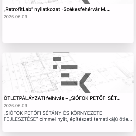
„RetrofitLab” nyilatkozat -Székesfehérvár M.…
2026.06.09
ÖTLETPÁLÁYZATI felhívás – „SIÓFOK PETŐFI SÉT…
2026.06.09
„SIÓFOK PETŐFI SÉTÁNY ÉS KÖRNYEZETE
FEJLESZTÉSE” címmel nyílt, építészeti tematikájú ötle…