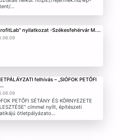
oztatás nélkül. https://fejermek.hu/wp-
tent/…
trofitLab” nyilatkozat -Székesfehérvár M.…
6.06.09
ETPÁLÁYZATI felhívás – „SIÓFOK PETŐFI
T…
6.06.09
ÓFOK PETŐFI SÉTÁNY ÉS KÖRNYEZETE
LESZTÉSE” címmel nyílt, építészeti
atikájú ötletpályázato…