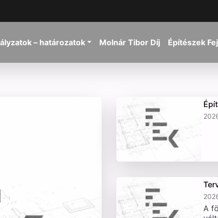
ályzatok – határozatok
Molnár Tibor Díj
Építészek Fe
Épí
2026
Ter
2026
A fö