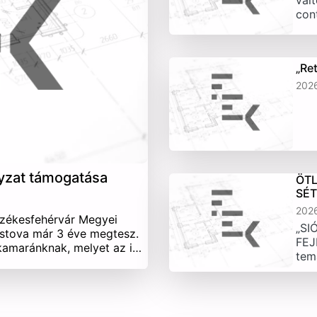
vált
con
„Re
202
yzat támogatása
ÖTL
SÉ
202
Székesfehérvár Megyei
„SI
stova már 3 éve megtesz.
FEJ
 kamaránknak, melyet az i…
tem