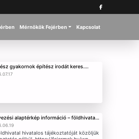
jérben
Mérnökök Fejérben
Kapcsolat
tész gyakornok építész irodát keres….
.07.17
vezési alaptérkép információ – földhivata…
.06.19
ldhivatal hivatalos tájékoztatóját közöljük