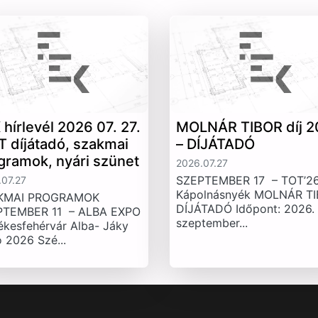
 hírlevél 2026 07. 27.
MOLNÁR TIBOR díj 2
T díjátadó, szakmai
– DÍJÁTADÓ
gramok, nyári szünet
2026.07.27
SZEPTEMBER 17 – TOT’26
07.27
Kápolnásnyék MOLNÁR T
KMAI PROGRAMOK
DÍJÁTADÓ Időpont: 2026.
PTEMBER 11 – ALBA EXPO
szeptember...
ékesfehérvár Alba- Jáky
 2026 Szé...