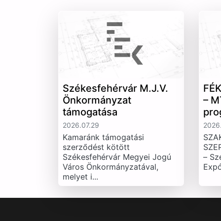
Székesfehérvár M.J.V.
FÉK
Önkormányzat
– M
támogatása
pro
2026.07.29
2026.
Kamaránk támogatási
SZA
szerződést kötött
SZE
Székesfehérvár Megyei Jogú
– Sz
Város Önkormányzatával,
Expó
melyet i...