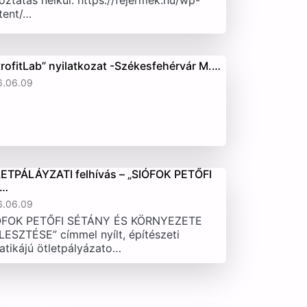
oztatás nélkül. https://fejermek.hu/wp-
tent/…
trofitLab” nyilatkozat -Székesfehérvár M.…
6.06.09
ETPÁLÁYZATI felhívás – „SIÓFOK PETŐFI
T…
6.06.09
ÓFOK PETŐFI SÉTÁNY ÉS KÖRNYEZETE
LESZTÉSE” címmel nyílt, építészeti
atikájú ötletpályázato…