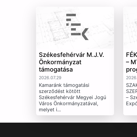
Székesfehérvár M.J.V.
FÉK
Önkormányzat
– M
támogatása
pro
2026.07.29
2026.
Kamaránk támogatási
SZA
szerződést kötött
SZE
Székesfehérvár Megyei Jogú
– Sz
Város Önkormányzatával,
Expó
melyet i...