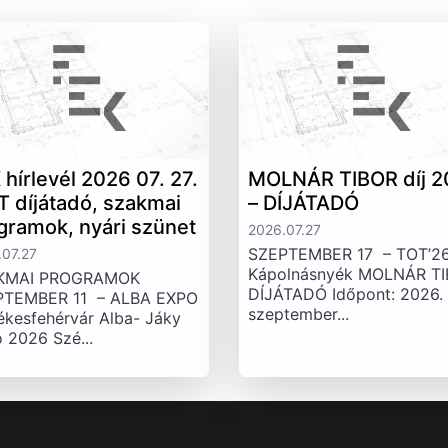
 hírlevél 2026 07. 27.
MOLNÁR TIBOR díj 2
T díjátadó, szakmai
– DÍJÁTADÓ
gramok, nyári szünet
2026.07.27
SZEPTEMBER 17 – TOT’26
07.27
Kápolnásnyék MOLNÁR T
KMAI PROGRAMOK
DÍJÁTADÓ Időpont: 2026.
PTEMBER 11 – ALBA EXPO
szeptember...
ékesfehérvár Alba- Jáky
 2026 Szé...