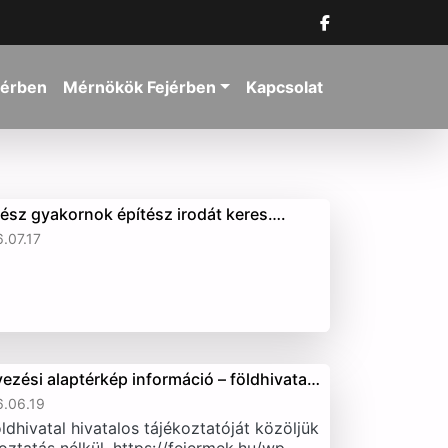
jérben
Mérnökök Fejérben
Kapcsolat
tész gyakornok építész irodát keres….
.07.17
vezési alaptérkép információ – földhivata…
.06.19
ldhivatal hivatalos tájékoztatóját közöljük