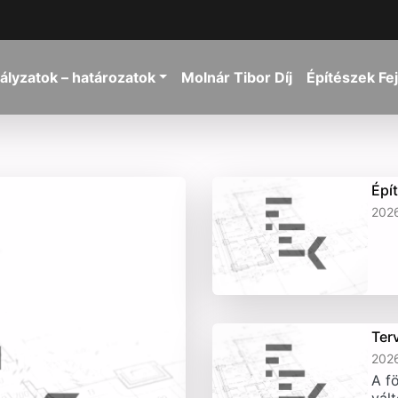
ályzatok – határozatok
Molnár Tibor Díj
Építészek Fe
Épí
2026
Ter
2026
A fö