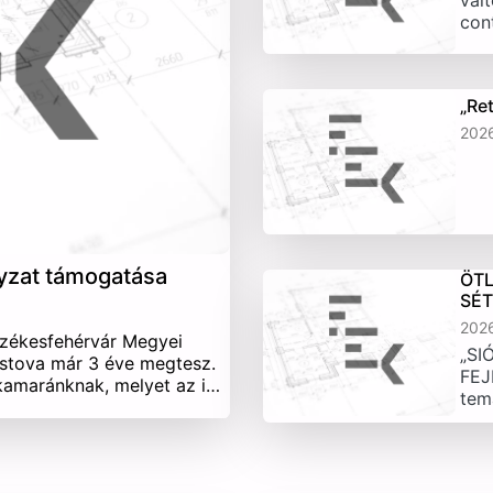
vált
con
„Re
202
yzat támogatása
ÖTL
SÉ
202
Székesfehérvár Megyei
„SI
stova már 3 éve megtesz.
FEJ
 kamaránknak, melyet az i…
tem