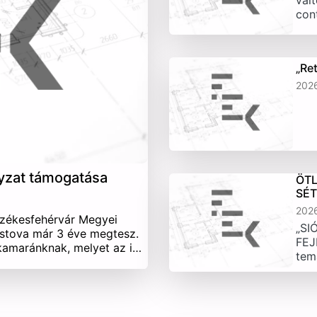
vált
con
„Re
202
yzat támogatása
ÖTL
SÉ
202
Székesfehérvár Megyei
„SI
stova már 3 éve megtesz.
FEJ
 kamaránknak, melyet az i…
tem