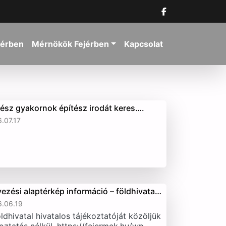
jérben
Mérnökök Fejérben
Kapcsolat
tész gyakornok építész irodát keres….
.07.17
vezési alaptérkép információ – földhivata…
.06.19
ldhivatal hivatalos tájékoztatóját közöljük