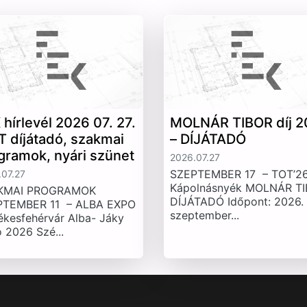
 hírlevél 2026 07. 27.
MOLNÁR TIBOR díj 2
T díjátadó, szakmai
– DÍJÁTADÓ
gramok, nyári szünet
2026.07.27
SZEPTEMBER 17 – TOT’26
07.27
Kápolnásnyék MOLNÁR T
KMAI PROGRAMOK
DÍJÁTADÓ Időpont: 2026.
PTEMBER 11 – ALBA EXPO
szeptember...
ékesfehérvár Alba- Jáky
 2026 Szé...