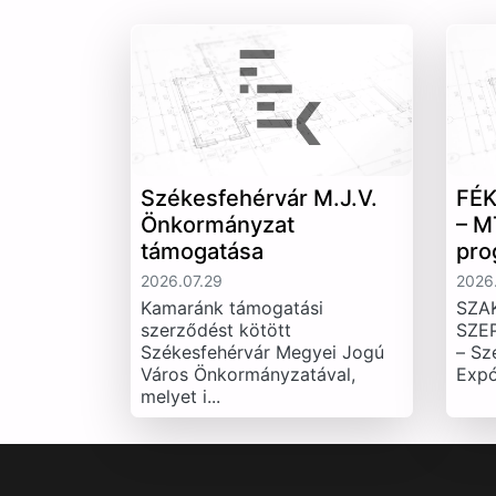
Székesfehérvár M.J.V.
FÉK
Önkormányzat
– M
támogatása
pro
2026.07.29
2026.
Kamaránk támogatási
SZA
szerződést kötött
SZE
Székesfehérvár Megyei Jogú
– Sz
Város Önkormányzatával,
Expó
melyet i...