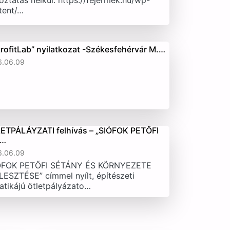
oztatás nélkül. https://fejermek.hu/wp-
tent/…
trofitLab” nyilatkozat -Székesfehérvár M.…
6.06.09
ETPÁLÁYZATI felhívás – „SIÓFOK PETŐFI
T…
6.06.09
ÓFOK PETŐFI SÉTÁNY ÉS KÖRNYEZETE
LESZTÉSE” címmel nyílt, építészeti
atikájú ötletpályázato…