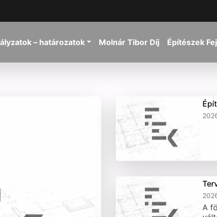
ályzatok – határozatok
Molnár Tibor Díj
Építészek Fe
Épí
2026
Ter
2026
A fö