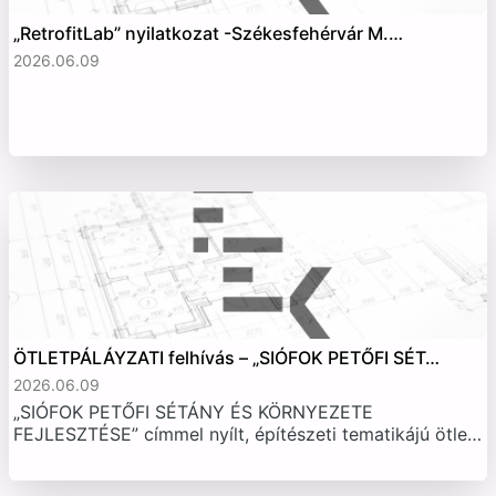
„RetrofitLab” nyilatkozat -Székesfehérvár M.…
2026.06.09
ÖTLETPÁLÁYZATI felhívás – „SIÓFOK PETŐFI SÉT…
2026.06.09
„SIÓFOK PETŐFI SÉTÁNY ÉS KÖRNYEZETE
FEJLESZTÉSE” címmel nyílt, építészeti tematikájú ötle…