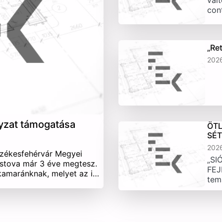
vált
con
„Re
202
yzat támogatása
ÖTL
SÉ
202
Székesfehérvár Megyei
„SI
stova már 3 éve megtesz.
FEJ
 kamaránknak, melyet az i…
tem