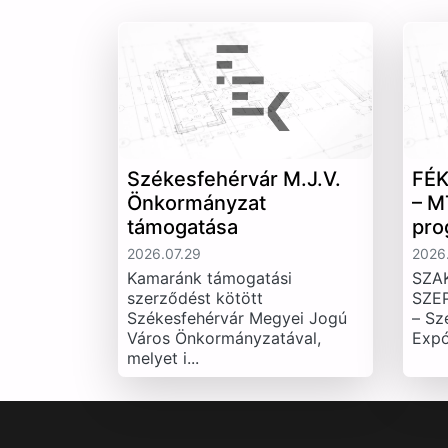
Székesfehérvár M.J.V.
FÉK
Önkormányzat
– M
támogatása
pro
2026.07.29
2026.
Kamaránk támogatási
SZA
szerződést kötött
SZE
Székesfehérvár Megyei Jogú
– Sz
Város Önkormányzatával,
Expó
melyet i...