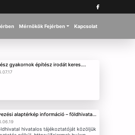
jérben
Mérnökök Fejérben
Kapcsolat
tész gyakornok építész irodát keres….
.07.17
vezési alaptérkép információ – földhivata…
.06.19
ldhivatal hivatalos tájékoztatóját közöljük