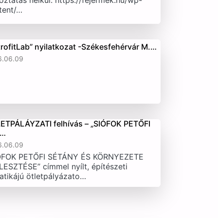
oztatás nélkül. https://fejermek.hu/wp-
tent/…
trofitLab” nyilatkozat -Székesfehérvár M.…
6.06.09
ETPÁLÁYZATI felhívás – „SIÓFOK PETŐFI
T…
6.06.09
ÓFOK PETŐFI SÉTÁNY ÉS KÖRNYEZETE
LESZTÉSE” címmel nyílt, építészeti
atikájú ötletpályázato…