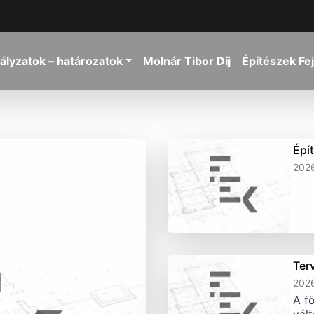
ályzatok – határozatok
Molnár Tibor Díj
Építészek Fe
Épí
2026
Ter
2026
A fö