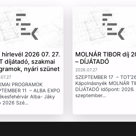
 hírlevél 2026 07. 27.
MOLNÁR TIBOR díj 2
T díjátadó, szakmai
– DÍJÁTADÓ
gramok, nyári szünet
2026.07.27
SZEPTEMBER 17 – TOT’26
07.27
Kápolnásnyék MOLNÁR T
KMAI PROGRAMOK
DÍJÁTADÓ Időpont: 2026.
PTEMBER 11 – ALBA EXPO
szeptember...
ékesfehérvár Alba- Jáky
 2026 Szé...