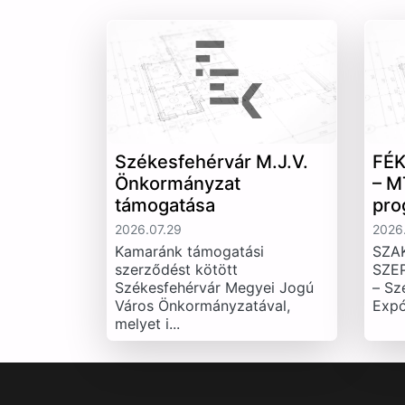
Székesfehérvár M.J.V.
FÉK
Önkormányzat
– M
támogatása
pro
2026.07.29
2026.
Kamaránk támogatási
SZA
szerződést kötött
SZE
Székesfehérvár Megyei Jogú
– Sz
Város Önkormányzatával,
Expó
melyet i...