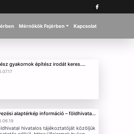
jérben
Mérnökök Fejérben
Kapcsolat
tész gyakornok építész irodát keres….
.07.17
vezési alaptérkép információ – földhivata…
.06.19
ldhivatal hivatalos tájékoztatóját közöljük