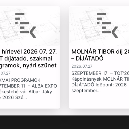
 hírlevél 2026 07. 27.
MOLNÁR TIBOR díj 2
T díjátadó, szakmai
– DÍJÁTADÓ
gramok, nyári szünet
2026.07.27
SZEPTEMBER 17 – TOT’26
07.27
Kápolnásnyék MOLNÁR T
KMAI PROGRAMOK
DÍJÁTADÓ Időpont: 2026.
PTEMBER 11 – ALBA EXPO
szeptember...
ékesfehérvár Alba- Jáky
 2026 Szé...