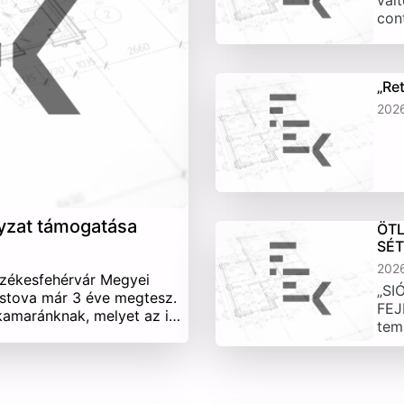
vált
con
„Re
202
yzat támogatása
ÖTL
SÉ
202
Székesfehérvár Megyei
„SI
stova már 3 éve megtesz.
FEJ
 kamaránknak, melyet az i…
tem