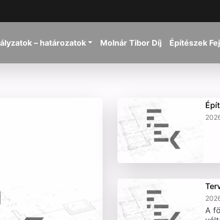
ályzatok – határozatok
Molnár Tibor Díj
Építészek Fe
Épí
2026
Ter
2026
A fö