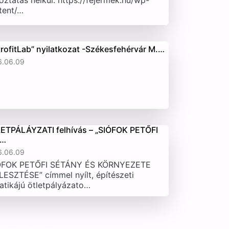
oztatás nélkül. https://fejermek.hu/wp-
tent/…
trofitLab” nyilatkozat -Székesfehérvár M.…
6.06.09
ETPÁLÁYZATI felhívás – „SIÓFOK PETŐFI
T…
6.06.09
ÓFOK PETŐFI SÉTÁNY ÉS KÖRNYEZETE
LESZTÉSE” címmel nyílt, építészeti
atikájú ötletpályázato…