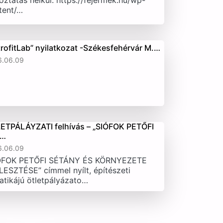
oztatás nélkül. https://fejermek.hu/wp-
tent/…
trofitLab” nyilatkozat -Székesfehérvár M.…
6.06.09
ETPÁLÁYZATI felhívás – „SIÓFOK PETŐFI
T…
6.06.09
ÓFOK PETŐFI SÉTÁNY ÉS KÖRNYEZETE
LESZTÉSE” címmel nyílt, építészeti
atikájú ötletpályázato…