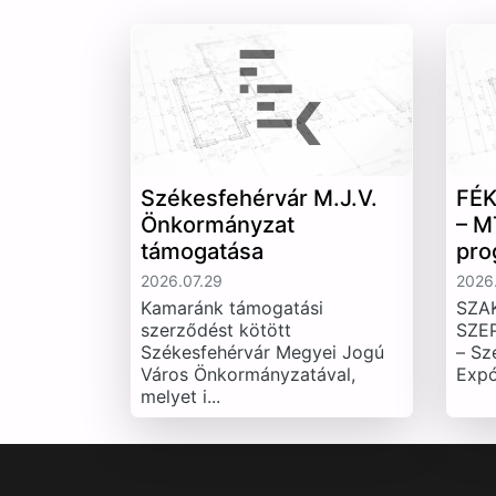
Székesfehérvár M.J.V.
FÉK
Önkormányzat
– M
támogatása
pro
2026.07.29
2026.
Kamaránk támogatási
SZA
szerződést kötött
SZE
Székesfehérvár Megyei Jogú
– Sz
Város Önkormányzatával,
Expó
melyet i...