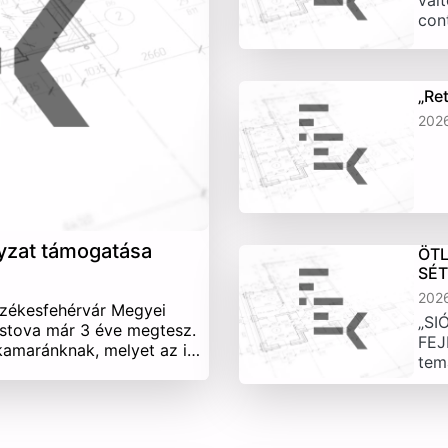
vált
con
„Re
202
yzat támogatása
ÖTL
SÉ
202
Székesfehérvár Megyei
„SI
stova már 3 éve megtesz.
FEJ
 kamaránknak, melyet az i…
tem