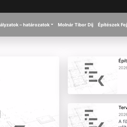
ályzatok – határozatok
Molnár Tibor Díj
Építészek Fe
Épí
2026
Ter
2026
A fö