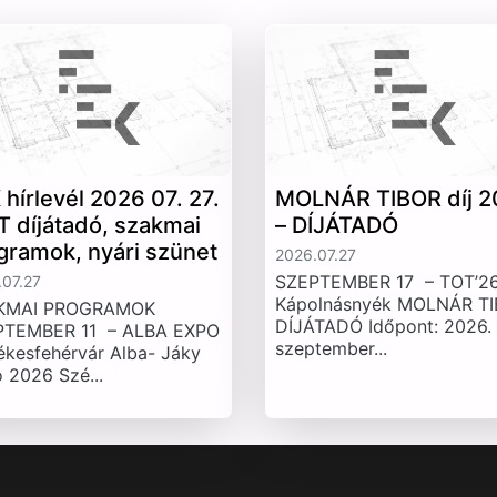
 hírlevél 2026 07. 27.
MOLNÁR TIBOR díj 2
T díjátadó, szakmai
– DÍJÁTADÓ
gramok, nyári szünet
2026.07.27
SZEPTEMBER 17 – TOT’26
07.27
Kápolnásnyék MOLNÁR T
KMAI PROGRAMOK
DÍJÁTADÓ Időpont: 2026.
PTEMBER 11 – ALBA EXPO
szeptember...
ékesfehérvár Alba- Jáky
 2026 Szé...