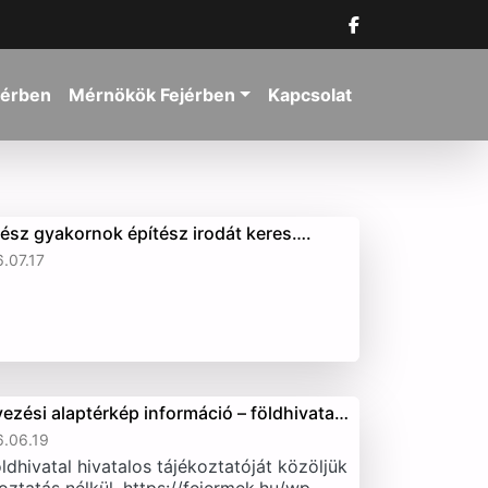
jérben
Mérnökök Fejérben
Kapcsolat
tész gyakornok építész irodát keres….
.07.17
vezési alaptérkép információ – földhivata…
.06.19
ldhivatal hivatalos tájékoztatóját közöljük