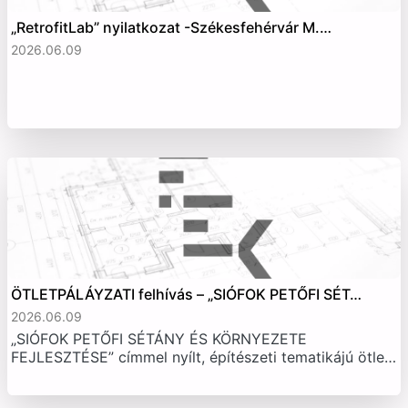
„RetrofitLab” nyilatkozat -Székesfehérvár M.…
2026.06.09
ÖTLETPÁLÁYZATI felhívás – „SIÓFOK PETŐFI SÉT…
2026.06.09
„SIÓFOK PETŐFI SÉTÁNY ÉS KÖRNYEZETE
FEJLESZTÉSE” címmel nyílt, építészeti tematikájú ötle…