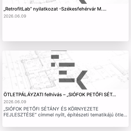
„RetrofitLab” nyilatkozat -Székesfehérvár M.…
2026.06.09
ÖTLETPÁLÁYZATI felhívás – „SIÓFOK PETŐFI SÉT…
2026.06.09
„SIÓFOK PETŐFI SÉTÁNY ÉS KÖRNYEZETE
FEJLESZTÉSE” címmel nyílt, építészeti tematikájú ötle…