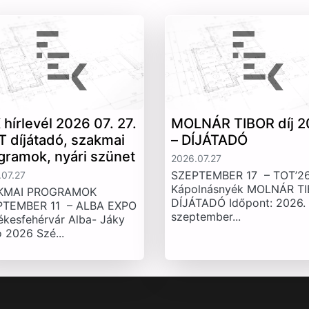
 hírlevél 2026 07. 27.
MOLNÁR TIBOR díj 2
T díjátadó, szakmai
– DÍJÁTADÓ
gramok, nyári szünet
2026.07.27
SZEPTEMBER 17 – TOT’26
07.27
Kápolnásnyék MOLNÁR T
KMAI PROGRAMOK
DÍJÁTADÓ Időpont: 2026.
PTEMBER 11 – ALBA EXPO
szeptember...
ékesfehérvár Alba- Jáky
 2026 Szé...