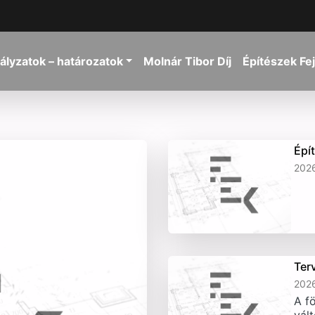
ályzatok – határozatok
Molnár Tibor Díj
Építészek Fe
Épí
2026
Ter
2026
A fö