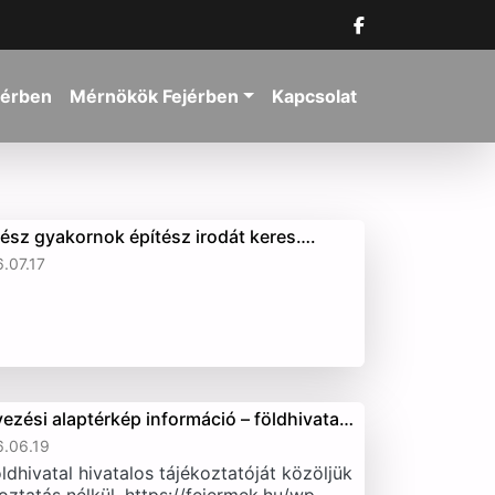
jérben
Mérnökök Fejérben
Kapcsolat
tész gyakornok építész irodát keres….
.07.17
vezési alaptérkép információ – földhivata…
.06.19
ldhivatal hivatalos tájékoztatóját közöljük