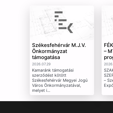
Székesfehérvár M.J.V.
FÉK
Önkormányzat
– M
támogatása
pro
2026.07.29
2026.
Kamaránk támogatási
SZA
szerződést kötött
SZE
Székesfehérvár Megyei Jogú
– Sz
Város Önkormányzatával,
Expó
melyet i...