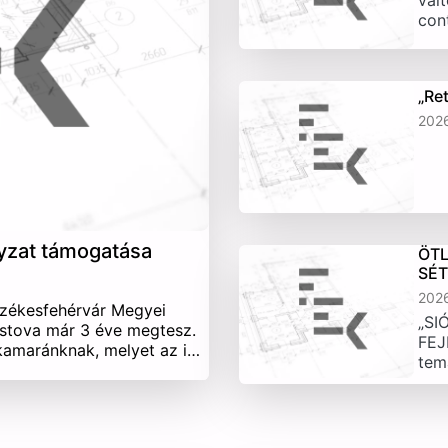
vált
con
„Re
202
yzat támogatása
ÖTL
SÉ
202
Székesfehérvár Megyei
„SI
stova már 3 éve megtesz.
FEJ
 kamaránknak, melyet az i…
tem