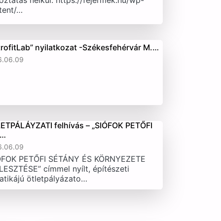
oztatás nélkül. https://fejermek.hu/wp-
tent/…
trofitLab” nyilatkozat -Székesfehérvár M.…
6.06.09
ETPÁLÁYZATI felhívás – „SIÓFOK PETŐFI
T…
6.06.09
ÓFOK PETŐFI SÉTÁNY ÉS KÖRNYEZETE
LESZTÉSE” címmel nyílt, építészeti
atikájú ötletpályázato…