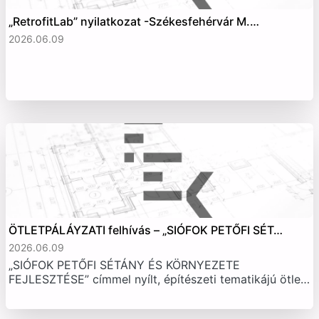
„RetrofitLab” nyilatkozat -Székesfehérvár M.…
2026.06.09
ÖTLETPÁLÁYZATI felhívás – „SIÓFOK PETŐFI SÉT…
2026.06.09
„SIÓFOK PETŐFI SÉTÁNY ÉS KÖRNYEZETE
FEJLESZTÉSE” címmel nyílt, építészeti tematikájú ötle…