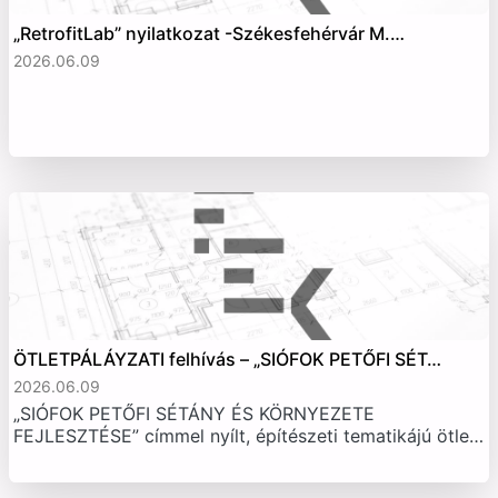
„RetrofitLab” nyilatkozat -Székesfehérvár M.…
2026.06.09
ÖTLETPÁLÁYZATI felhívás – „SIÓFOK PETŐFI SÉT…
2026.06.09
„SIÓFOK PETŐFI SÉTÁNY ÉS KÖRNYEZETE
FEJLESZTÉSE” címmel nyílt, építészeti tematikájú ötle…