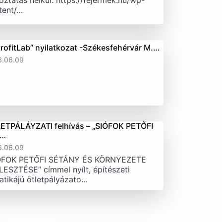
oztatás nélkül. https://fejermek.hu/wp-
tent/…
trofitLab” nyilatkozat -Székesfehérvár M.…
6.06.09
ETPÁLÁYZATI felhívás – „SIÓFOK PETŐFI
T…
6.06.09
ÓFOK PETŐFI SÉTÁNY ÉS KÖRNYEZETE
LESZTÉSE” címmel nyílt, építészeti
atikájú ötletpályázato…