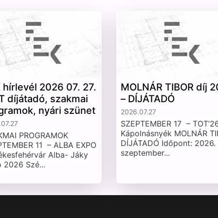
 hírlevél 2026 07. 27.
MOLNÁR TIBOR díj 2
T díjátadó, szakmai
– DÍJÁTADÓ
gramok, nyári szünet
2026.07.27
SZEPTEMBER 17 – TOT’26
07.27
Kápolnásnyék MOLNÁR T
KMAI PROGRAMOK
DÍJÁTADÓ Időpont: 2026.
PTEMBER 11 – ALBA EXPO
szeptember...
ékesfehérvár Alba- Jáky
 2026 Szé...