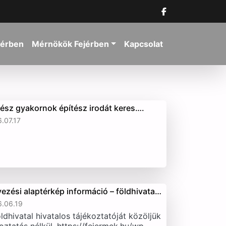
jérben
Mérnökök Fejérben
Kapcsolat
tész gyakornok építész irodát keres….
.07.17
vezési alaptérkép információ – földhivata…
.06.19
ldhivatal hivatalos tájékoztatóját közöljük