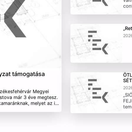
vált
con
„Re
202
yzat támogatása
ÖTL
SÉ
202
Székesfehérvár Megyei
„SI
stova már 3 éve megtesz.
FEJ
 kamaránknak, melyet az i…
tem