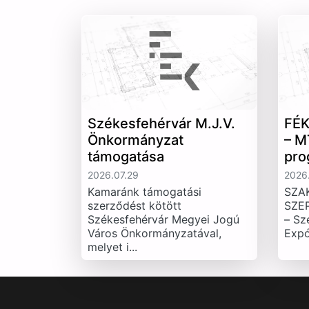
Székesfehérvár M.J.V.
FÉK
Önkormányzat
– M
támogatása
pro
2026.07.29
2026.
Kamaránk támogatási
SZA
szerződést kötött
SZE
Székesfehérvár Megyei Jogú
– Sz
Város Önkormányzatával,
Expó
melyet i...