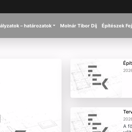
ályzatok – határozatok
Molnár Tibor Díj
Építészek Fe
Épí
2026
Ter
2026
A fö