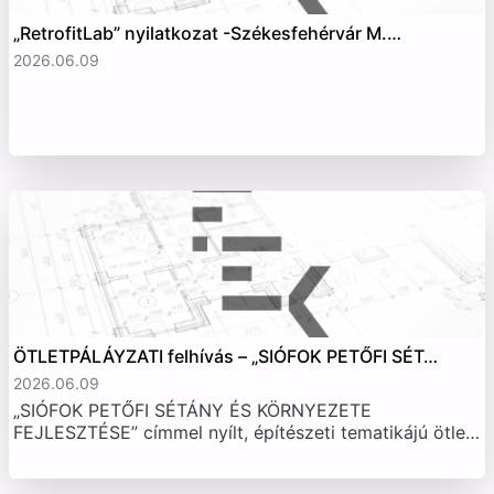
„RetrofitLab” nyilatkozat -Székesfehérvár M.…
2026.06.09
ÖTLETPÁLÁYZATI felhívás – „SIÓFOK PETŐFI SÉT…
2026.06.09
„SIÓFOK PETŐFI SÉTÁNY ÉS KÖRNYEZETE
FEJLESZTÉSE” címmel nyílt, építészeti tematikájú ötle…