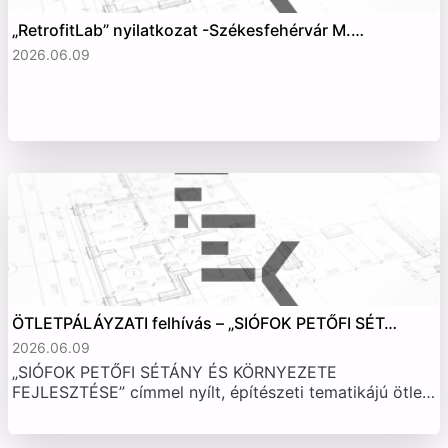
„RetrofitLab” nyilatkozat -Székesfehérvár M.…
2026.06.09
ÖTLETPÁLÁYZATI felhívás – „SIÓFOK PETŐFI SÉT…
2026.06.09
„SIÓFOK PETŐFI SÉTÁNY ÉS KÖRNYEZETE
FEJLESZTÉSE” címmel nyílt, építészeti tematikájú ötle…