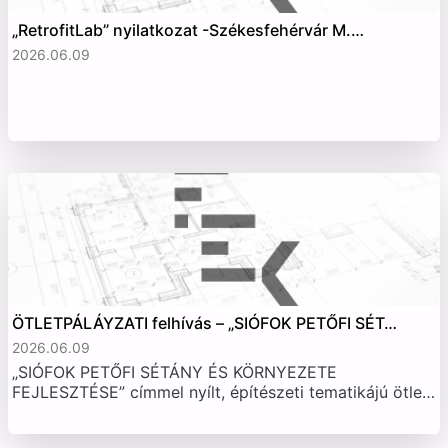
„RetrofitLab” nyilatkozat -Székesfehérvár M.…
2026.06.09
ÖTLETPÁLÁYZATI felhívás – „SIÓFOK PETŐFI SÉT…
2026.06.09
„SIÓFOK PETŐFI SÉTÁNY ÉS KÖRNYEZETE
FEJLESZTÉSE” címmel nyílt, építészeti tematikájú ötle…