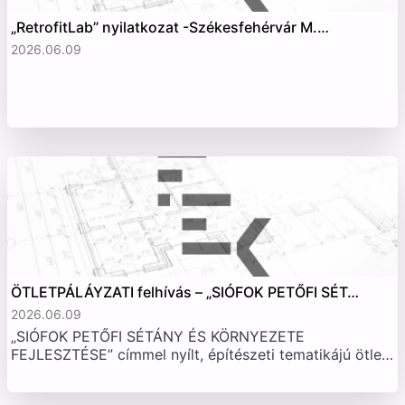
„RetrofitLab” nyilatkozat -Székesfehérvár M.…
2026.06.09
ÖTLETPÁLÁYZATI felhívás – „SIÓFOK PETŐFI SÉT…
2026.06.09
„SIÓFOK PETŐFI SÉTÁNY ÉS KÖRNYEZETE
FEJLESZTÉSE” címmel nyílt, építészeti tematikájú ötle…