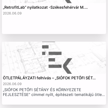
„RetrofitLab” nyilatkozat -Székesfehérvár M.…
2026.06.09
ÖTLETPÁLÁYZATI felhívás – „SIÓFOK PETŐFI SÉT…
2026.06.09
„SIÓFOK PETŐFI SÉTÁNY ÉS KÖRNYEZETE
FEJLESZTÉSE” címmel nyílt, építészeti tematikájú ötle…