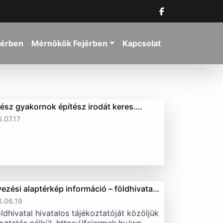
jérben
Mérnökök Fejérben
Kapcsolat
tész gyakornok építész irodát keres….
.07.17
vezési alaptérkép információ – földhivata…
.06.19
ldhivatal hivatalos tájékoztatóját közöljük