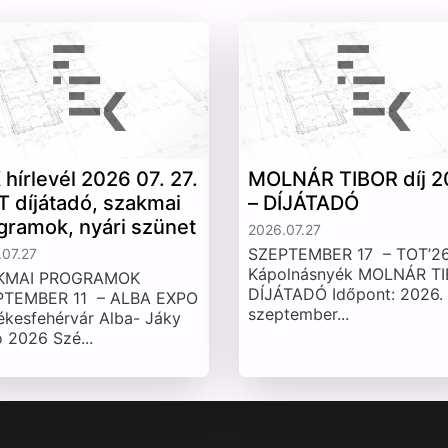
 hírlevél 2026 07. 27.
MOLNÁR TIBOR díj 2
T díjátadó, szakmai
– DÍJÁTADÓ
gramok, nyári szünet
2026.07.27
SZEPTEMBER 17 – TOT’26
07.27
Kápolnásnyék MOLNÁR T
KMAI PROGRAMOK
DÍJÁTADÓ Időpont: 2026.
PTEMBER 11 – ALBA EXPO
szeptember...
ékesfehérvár Alba- Jáky
 2026 Szé...