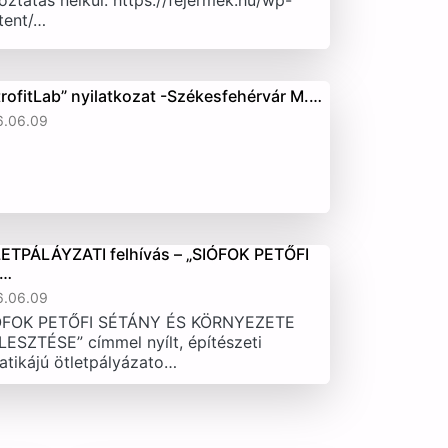
oztatás nélkül. https://fejermek.hu/wp-
tent/…
trofitLab” nyilatkozat -Székesfehérvár M.…
6.06.09
ETPÁLÁYZATI felhívás – „SIÓFOK PETŐFI
T…
6.06.09
ÓFOK PETŐFI SÉTÁNY ÉS KÖRNYEZETE
LESZTÉSE” címmel nyílt, építészeti
atikájú ötletpályázato…