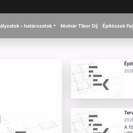
ályzatok – határozatok
Molnár Tibor Díj
Építészek Fe
Épí
2026
Ter
2026
A fö