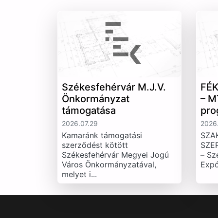
Székesfehérvár M.J.V.
FÉK
Önkormányzat
– M
támogatása
pro
2026.07.29
2026.
Kamaránk támogatási
SZA
szerződést kötött
SZE
Székesfehérvár Megyei Jogú
– Sz
Város Önkormányzatával,
Expó
melyet i...