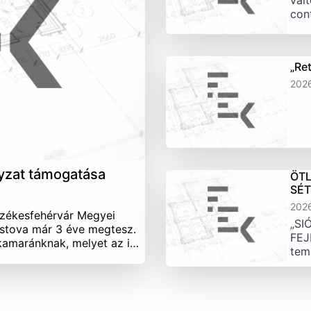
vált
con
„Re
202
yzat támogatása
ÖTL
SÉ
202
Székesfehérvár Megyei
„SI
stova már 3 éve megtesz.
FEJ
 kamaránknak, melyet az i…
tem