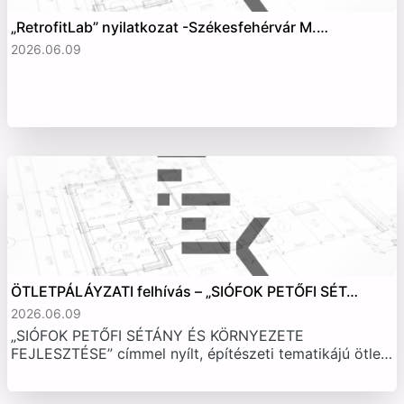
„RetrofitLab” nyilatkozat -Székesfehérvár M.…
2026.06.09
ÖTLETPÁLÁYZATI felhívás – „SIÓFOK PETŐFI SÉT…
2026.06.09
„SIÓFOK PETŐFI SÉTÁNY ÉS KÖRNYEZETE
FEJLESZTÉSE” címmel nyílt, építészeti tematikájú ötle…