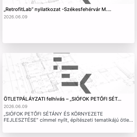
„RetrofitLab” nyilatkozat -Székesfehérvár M.…
2026.06.09
ÖTLETPÁLÁYZATI felhívás – „SIÓFOK PETŐFI SÉT…
2026.06.09
„SIÓFOK PETŐFI SÉTÁNY ÉS KÖRNYEZETE
FEJLESZTÉSE” címmel nyílt, építészeti tematikájú ötle…